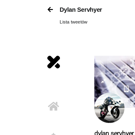
Skip
Dylan Servhyer
to
content
Lista tweetów
dylan servhyer