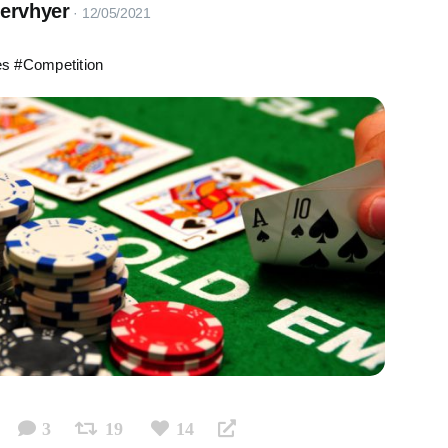
servhyer
s #Competition
3
19
14