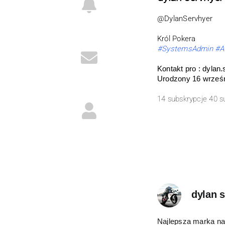
@DylanServhyer
Król Pokera
#SystemsAdmin
#A
Kontakt pro : dyla
Urodzony 16 wrześn
14 subskrypcje 40 s
dylan 
Najlepsza marka na