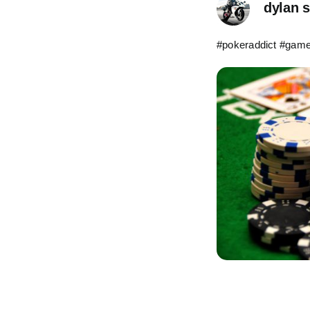
dylan 
#pokeraddict #game