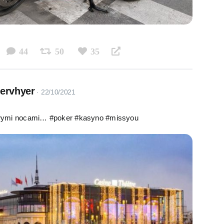
44
50
35
servhyer
wymi nocami… #poker #kasyno #missyou