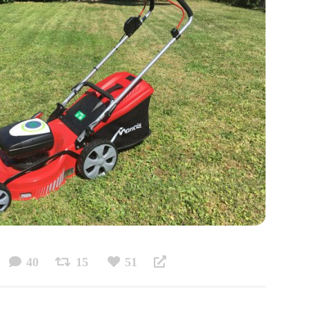
40
15
51