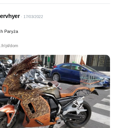
servhyer
ch Paryża
.fr/pl/dom