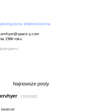
dminSysteme
#AdminSistema
n.servhyer@space-y.com
ia 1988 roku
ubskrybenci
Najnowsze posty
servhyer
 świecie!