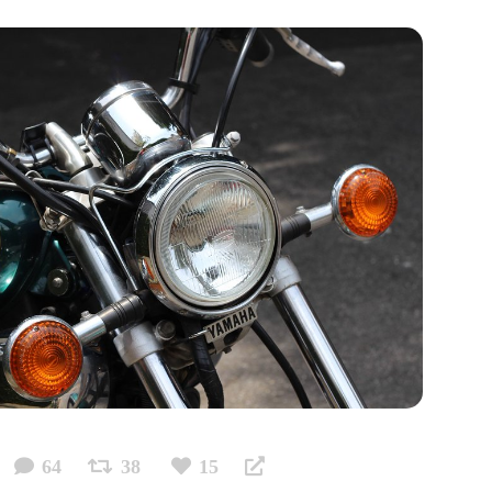
64
38
15