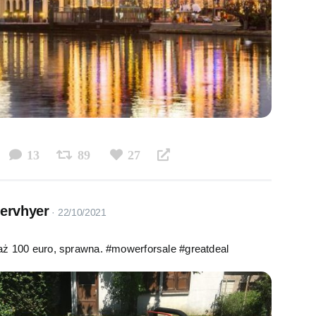
13
89
27
servhyer
aż 100 euro, sprawna. #mowerforsale #greatdeal